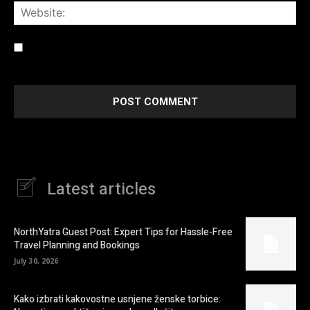
Web
Save my name, email, and website in this browser for the
next time I comment.
Latest articles
NorthYatra Guest Post: Expert Tips for Hassle-Free
Travel Planning and Bookings
July 30, 2026
Kako izbrati kakovostne usnjene ženske torbice: