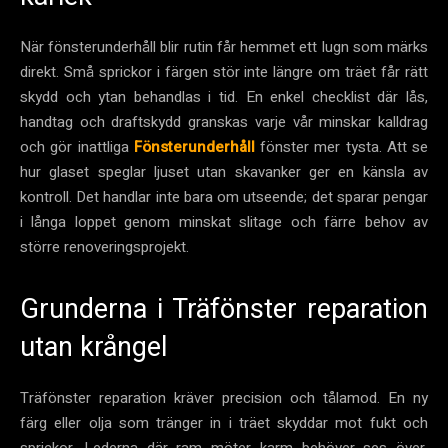
När fönsterunderhåll blir rutin får hemmet ett lugn som märks
direkt. Små sprickor i färgen stör inte längre om träet får rätt
skydd och ytan behandlas i tid. En enkel checklist där lås,
handtag och draftskydd granskas varje vår minskar kalldrag
och gör inattliga
Fönsterunderhåll
fönster mer tysta. Att se
hur glaset speglar ljuset utan skavanker ger en känsla av
kontroll. Det handlar inte bara om utseende; det sparar pengar
i långa loppet genom minskat slitage och färre behov av
större renoveringsprojekt.
Grunderna i Träfönster reparation
utan krångel
Träfönster reparation kräver precision och tålamod. En ny
färg eller olja som tränger in i träet skyddar mot fukt och
sprickor. Lederna där ram möter karm behöver ses över,