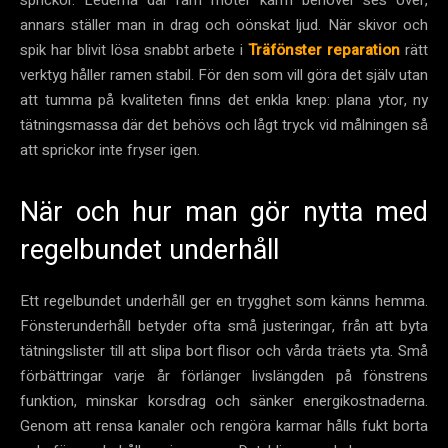
annars ställer man in drag och oönskat ljud. När skivor och
spik har blivit lösa snabbt arbete i
Träfönster reparation
rätt
verktyg håller ramen stabil. För den som vill göra det själv utan
att tumma på kvaliteten finns det enkla knep: plana ytor, ny
tätningsmassa där det behövs och lågt tryck vid målningen så
att sprickor inte fryser igen.
När och hur man gör nytta med
regelbundet underhåll
Ett regelbundet underhåll ger en trygghet som känns hemma.
Fönsterunderhåll betyder ofta små justeringar, från att byta
tätningslister till att slipa bort flisor och vårda träets yta. Små
förbättringar varje år förlänger livslängden på fönstrens
funktion, minskar korsdrag och sänker energikostnaderna.
Genom att rensa kanaler och rengöra karmar hålls fukt borta