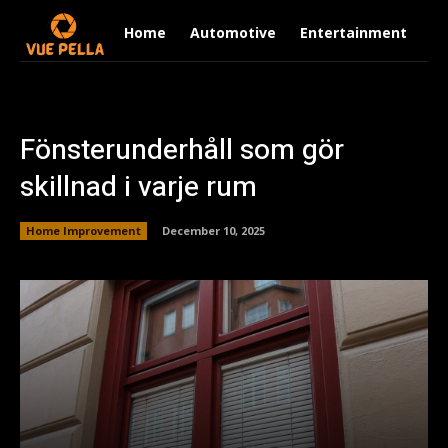
Home
Automotive
Entertainment
Fi
Fönsterunderhåll som gör
skillnad i varje rum
Home Improvement
December 10, 2025