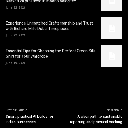
Nasveti za praktično in modno odločitev
June 22, 2026
Experience Unmatched Craftsmanship and Trust
with Richard Mille Dubai Timepieces
June 22, 2026
Essential Tips for Choosing the Perfect Green Silk
Shirt for Your Wardrobe
June 19, 2026
Previous article
Next article
Smart, practical AI builds for
A clear path to sustainable
Indian businesses
reporting and practical backing