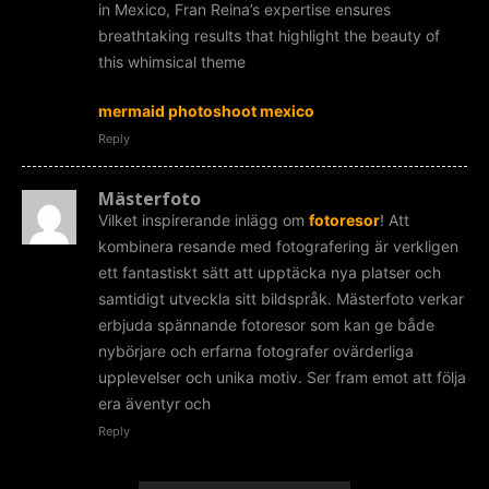
in Mexico, Fran Reina’s expertise ensures
breathtaking results that highlight the beauty of
this whimsical theme
mermaid photoshoot mexico
Reply
Mästerfoto
Vilket inspirerande inlägg om
fotoresor
! Att
kombinera resande med fotografering är verkligen
ett fantastiskt sätt att upptäcka nya platser och
samtidigt utveckla sitt bildspråk. Mästerfoto verkar
erbjuda spännande fotoresor som kan ge både
nybörjare och erfarna fotografer ovärderliga
upplevelser och unika motiv. Ser fram emot att följa
era äventyr och
Reply