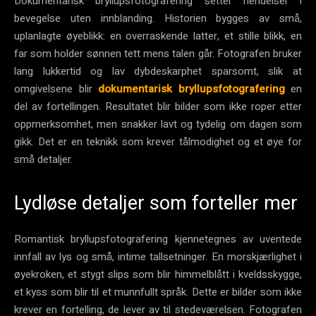
Dokumentarisk bryllupsfotografering setter hendelser i
bevegelse uten innblanding. Historien bygges av små,
uplanlagte øyeblikk: en overraskende latter, et stille blikk, en
far som holder sønnen tett mens talen går. Fotografen bruker
lang lukkertid og lav dybdeskarphet sparsomt, slik at
omgivelsene blir
dokumentarisk bryllupsfotografering
en
del av fortellingen. Resultatet blir bilder som ikke roper etter
oppmerksomhet, men snakker lavt og tydelig om dagen som
gikk. Det er en teknikk som krever tålmodighet og et øye for
små detaljer.
Lydløse detaljer som forteller mer
Romantisk bryllupsfotografering kjennetegnes av uventede
innfall av lys og små, intime tallsetninger. En morskjærlighet i
øyekroken, et stygt slips som blir himmelblått i kveldsskygge,
et kyss som blir til et munnfullt språk. Dette er bilder som ikke
krever en fortelling, de lever av til stedeværelsen. Fotografen