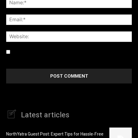
Na
Ema
Web
Save my name, email, and website in this browser for the
next time I comment.
Latest articles
NorthYatra Guest Post: Expert Tips for Hassle-Free