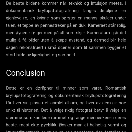
De beste bildene kommer når teknikk og intuisjon møtes. I
dokumentarisk bryllupsfotografering fanges detaljene: en
gjenlevd ro, en kvinne som børster en manns skulder under
talen, et teppe av pennestreker på en duk. Kameraet står rolig,
men øynene følger med på alt som skjer. Kameraturn gjør det
mulig å få bilder uten å skape avstand, og dermed blir hele
dagen rekonstruert i små scener som til sammen bygger et
stort bilde av kjærlighet og samhold.
Conclusion
Dette er en døråpner til minner som varer. Romantisk
bryllupsfotografering og dokumentarisk bryllupsfotografering
får hver sin plass i et samlet album, og hver av dem gir noe
unikt til historien. Det å velge riktig fotograf betyr å velge en
stemme som kan lese rommet og fange menneskene i deres
beste, mest ekte øyeblikk. Ønsker man et helhetlig, varmt og